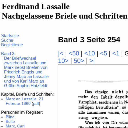
Ferdinand Lassalle
Nachgelassene Briefe und Schriften
Startseite
Band 3 Seite 254
Suche
Begleittexte
|<
|
<50
|
<10
|
<5
|
<1
| 
Band 3:
Der Briefwechsel
10>
|
50>
|
>|
zwischen Lassalle und
Marx nebst Briefen von
Friedrich Engels und
Jenny Marx an Lassalle
und von Karl Marx an
Gräfin Sophie Hatzfeldt
Kapitel, Briefe und Schriften:
Marx an Lassalle. 21
Februar 1860
(
pdf
)
Personen im Register:
Blind
Bolte
Marx, Carl