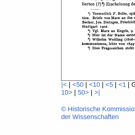
|<
|
<50
|
<10
|
<5
|
<1
| 
10>
|
50>
|
>|
© Historische Kommissio
der Wissenschaften