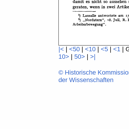
|<
|
<50
|
<10
|
<5
|
<1
| 
10>
|
50>
|
>|
© Historische Kommissio
der Wissenschaften