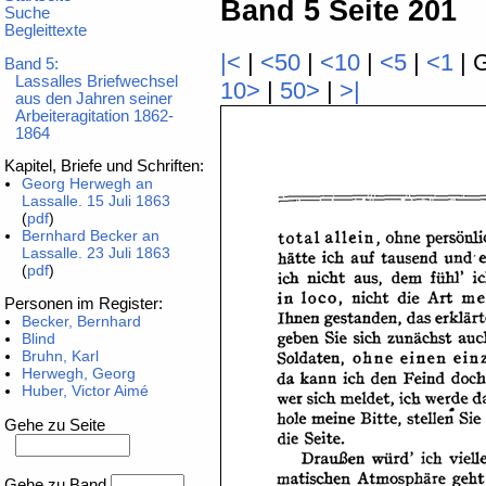
Band 5 Seite 201
Suche
Begleittexte
|<
|
<50
|
<10
|
<5
|
<1
| 
Band 5:
Lassalles Briefwechsel
10>
|
50>
|
>|
aus den Jahren seiner
Arbeiteragitation 1862-
1864
Kapitel, Briefe und Schriften:
Georg Herwegh an
Lassalle. 15 Juli 1863
(
pdf
)
Bernhard Becker an
Lassalle. 23 Juli 1863
(
pdf
)
Personen im Register:
Becker, Bernhard
Blind
Bruhn, Karl
Herwegh, Georg
Huber, Victor Aimé
Gehe zu Seite
Gehe zu Band