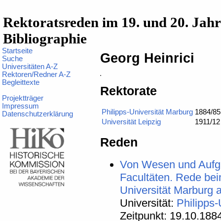
Rektoratsreden im 19. und 20. Jah
Bibliographie
Startseite
Georg Heinrici
Suche
Universitäten A-Z
Rektoren/Redner A-Z
Begleittexte
Rektorate
Projektträger
Impressum
Philipps-Universität Marburg
1884/85
Datenschutzerklärung
Universität Leipzig
1911/12
Reden
Von Wesen und Aufga
Facultäten. Rede beim
Universität Marburg 
Universität:
Philipps-
Zeitpunkt: 19.10.188