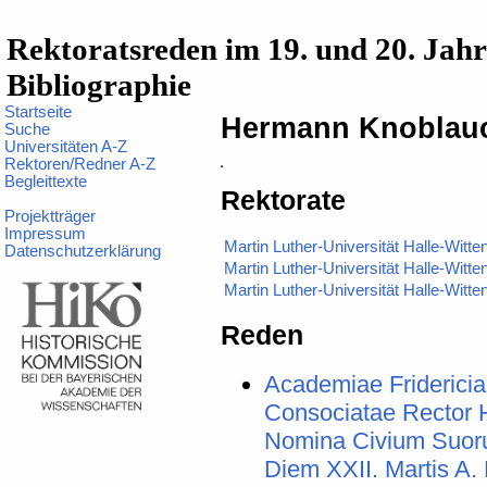
Rektoratsreden im 19. und 20. Jah
Bibliographie
Startseite
Hermann Knoblau
Suche
Universitäten A-Z
Rektoren/Redner A-Z
Begleittexte
Rektorate
Projektträger
Impressum
Martin Luther-Universität Halle-Witte
Datenschutzerklärung
Martin Luther-Universität Halle-Witte
Martin Luther-Universität Halle-Witte
Reden
Academiae Friderici
Consociatae Rector
Nomina Civium Suorum
Diem XXII. Martis 