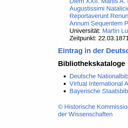
Diem XXII. Martis 
Augustissimi Natalic
Reportaverunt Renun
Annum Sequentem Pro
Universität:
Martin Lu
Zeitpunkt: 22.03.187
Eintrag in der Deut
Bibliothekskataloge
Deutsche Nationalbib
Virtual International A
Bayerische Staatsbi
© Historische Kommissio
der Wissenschaften