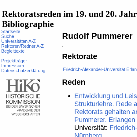
Rektoratsreden im 19. und 20. Jah
Bibliographie
Startseite
Rudolf Pummerer
Suche
Universitäten A-Z
Rektoren/Redner A-Z
Begleittexte
Rektorate
Projektträger
Impressum
Friedrich-Alexander-Universität Erl
Datenschutzerklärung
Reden
Entwicklung und Lei
Strukturlehre. Rede 
Rektorats gehalten 
Pummerer. Erlangen
Universität:
Friedrich
Nürnberg