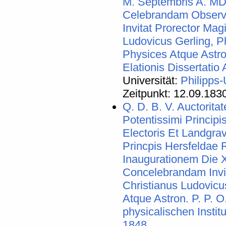
M. Septembris A. M
Celebrandam Observ
Invitat Prorector Mag
Ludovicus Gerling, P
Physices Atque Astro
Elationis Dissertati
Universität:
Philipps-
Zeitpunkt: 12.09.183
Q. D. B. V. Auctorita
Potentissimi Principis
Electoris Et Landgra
Princpis Hersfeldae R
Inaugurationem Die 
Concelebrandam Invit
Christianus Ludovicus
Atque Astron. P. P. 
physicalischen Instit
1848